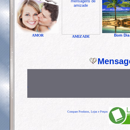
AMOR
Bom Dia
AMIZADE
Mensag
.
Compare Produtos, Lojas e Preços