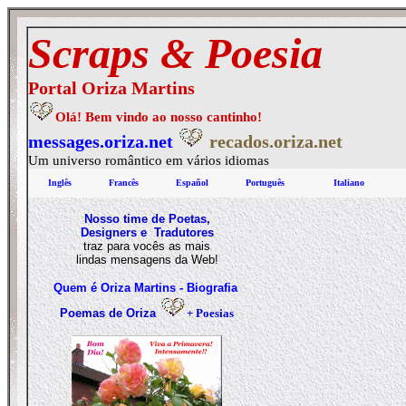
Scraps &
Poesia
Portal Oriza Martins
Olá! Bem vindo ao nosso cantinho!
messages.oriza.net
recados.oriza.net
Um universo romântico em vários idiomas
Inglês
Francês
Español
Português
Italiano
Nosso time de Poetas,
Designers e Tradutores
traz para vocês as mais
lindas mensagens da Web!
Quem é Oriza Martins - Biografia
Poema
s de Oriza
+
Poesias