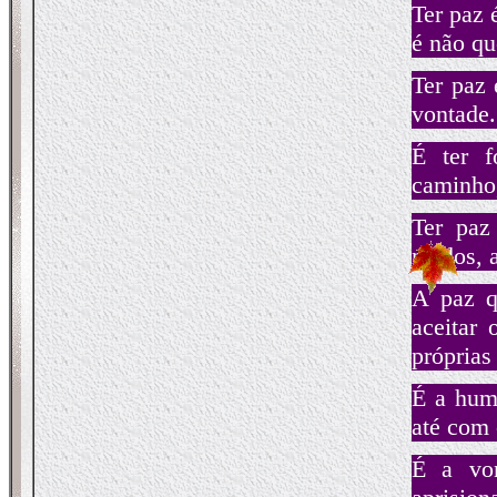
Ter paz 
é não qu
Ter paz 
vontade.
É ter f
caminho,
Ter paz
medos, a
A paz q
aceitar
próprias
É a humi
até com 
É a vo