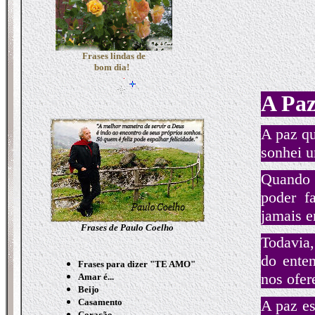
Frases lindas de
bom dia!
A Pa
A paz qu
sonhei u
Quando 
poder f
jamais e
Frases de Paulo Coelho
Todavia
do ente
Frases para dizer "TE AMO"
nos ofer
Amar é...
Beijo
Casamento
A paz es
Coração