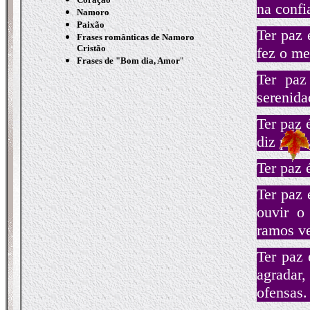
na confia
Namoro
Paixão
Ter paz 
Frases românticas de Namoro
Cristão
fez o me
Frases de "
Bom dia, Amor
"
Ter paz
serenida
Ter paz 
diz pala
Ter paz 
Ter paz 
ouvir o
ramos ve
Ter paz 
agradar,
ofensas.