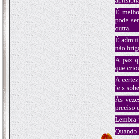
aprision
É melho
pode ser
outra.
É admit
não brig
A paz q
que crio
A certez
leis sob
Às vezes
preciso 
Lembra-t
Quando a