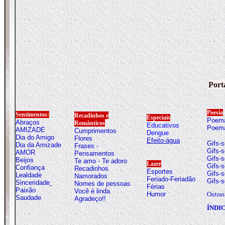
Port
Poesia
Sentimentos
:
Recadinhos e
Especiais
Poema
Abraços
Românticos
Educativos
Poema
AMIZADE
Cumprimentos
Dengue
Dia do Amigo
Flores
Efeito-água
G
ifs-
Dia da Amizade
Frases -
Gifs-
AMOR
Pensamentos
Gifs-
Beijos
Te amo - Te adoro
Lazer
Gifs-s
Confiança
Recadinhos
Esportes
Gifs-
Lealdade
Namorados
Feriado-Feriadão
Gifs-
Sinceridade
Nomes de pessoas
Férias
Paixão
Você é linda
Humor
Outras
Saudade
Agradeço!!
ÍNDI