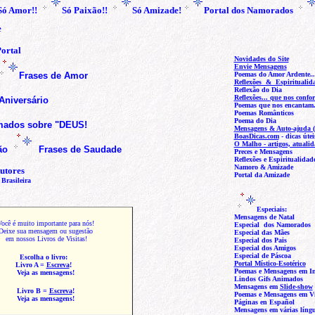
Só Amor!!
Só Paixão!!
Só Amizade!
Portal dos Namorados
e
ortal
Novidades do Site
Envie Mensagens
Frases de Amor
Poemas do Amor Ardente..
Reflexões & Espiritualid
Reflexão do Dia
Reflexões...
que nos confor
Aniversário
Poemas que nos encantam.
Poemas Românticos
Poema do Dia
imados sobre "DEUS
!
Mensagens & Auto-ajuda (
BoasDicas.com
- dicas útei
O Malho - artigos, atualid
ão
Frases de Saudade
Preces e Mensagens
Reflexões e Espiritualidad
Namoro & Amizade
utores
Portal da Amizade
 Brasileira
Especiais:
Mensagens de Natal
ocê é muito importante para nós!
Especial
dos Namorados
Deixe sua mensagem ou sugestão
Especial das Mães
em nossos Livros de Visitas!
Especial dos Pais
Especial dos Amigos
Especial de Páscoa
Escolha o livro:
Portal Místico-Esotérico
Livro
A
=
Escreva
!
Poemas e Mensagens em In
Veja as mensagens!
Lindos Gifs
Animados
Mensagens em
Slide-show
Livro
B
=
Escreva
!
Poemas e Mensagens em V
Veja as mensagens!
Páginas en
Español
Mensagens em várias líng