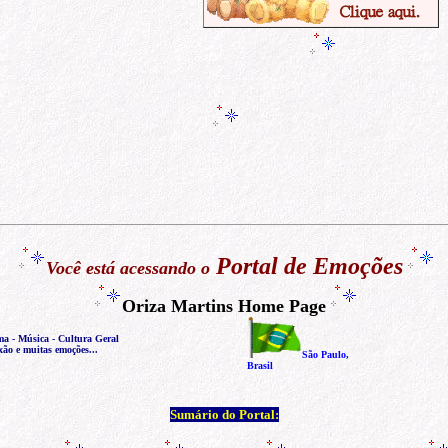
Portal de Emoções
Você está acessando o
Oriza Martins Home Page
ma - Música - Cultura Geral
xão e muitas emoções...
São Paulo,
Brasil
Sumário do Portal: