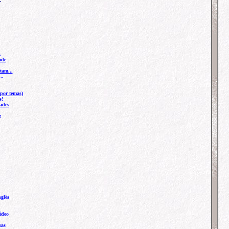
.
ade
tam...
..
por temas)
s!
ades
e
glês
ídeo
uas