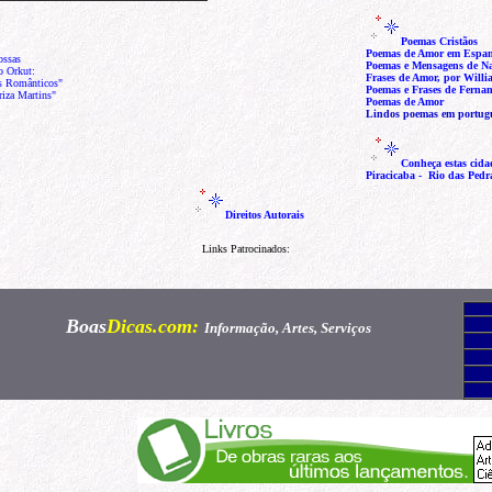
Poemas Cristãos
Poemas de Amor em Espa
 nossas
Poemas e Mensagens de Na
o Orkut:
Frases de Amor, por Will
s Românticos"
Poemas e Frases de Ferna
iza Martins"
Poemas de Amor
Lindos poemas em portug
Conheça estas cidad
Piracicaba
-
Rio das Pedr
Direitos Autorais
Links Patrocinados:
Boas
Dicas
.com:
Informação, Artes, Serviços