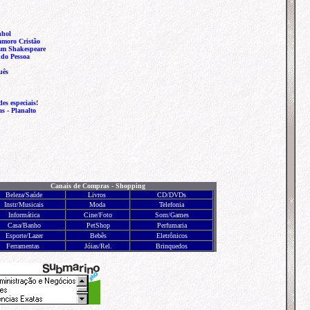
nhol
moro Cristão
iam Shakespeare
ndo Pessoa
uês
es especiais!
as -
Planalto
Canais de Compras - Shopping
Beleza/Saúde
Livros
CD/DVDs
Instr/Musicais
Moda
Telefonia
Informática
Cine/Foto
Som
/
Games
Casa/Banho
PetShop
Perfumaria
Esporte/Lazer
Bebês
Eletrônicos
Ferramentas
Jóias/Rel.
Brinquedos