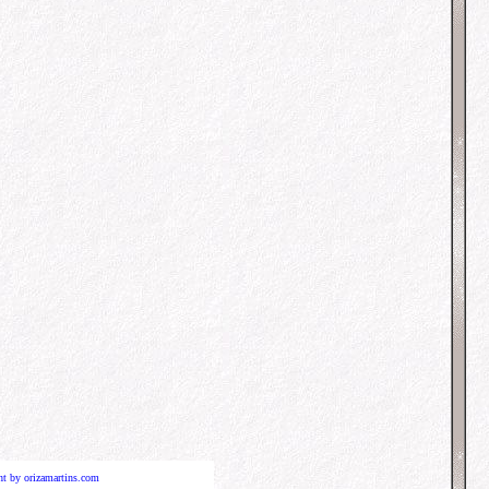
ht
by orizamartins.com