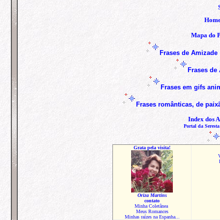
Hom
Mapa do P
Frases de Amizade
Frases de 
Frases em gifs an
Frases
românticas, de paix
Index dos A
Portal da Seresta
Grata pela visita!
V
Oriza Martins
contato
Minha Coletânea
Meus Romances
Minhas raízes na Espanha...