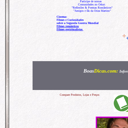
Participe de nossas
Comunidades no Orkut:
"Reflexões & Poemas Românticos"
"Amigos e fãs da Oriza Martins"
Cinema:
Filmes e Curiosidades
sobre a Segunda Guerra Mundial
Filmes românticos
Filmes espiritualistas
Boas
Dicas
.com:
Infor
.
Compare Produtos, Lojas e Preços