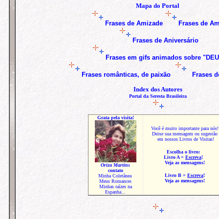
Mapa do Portal
Frases de Amizade
Frases de A
Frases de Aniversário
Frases em gifs animados sobre "DE
Frases
românticas, de paixão
Frases 
Index dos Autores
Portal da Seresta Brasileira
Grata pela visita!
Você é muito importante para nós!
Deixe sua mensagem ou sugestão
em nossos Livros de Visitas!
Escolha o livro:
Livro
A
=
Escreva
!
Veja as mensagens!
Oriza Martins
contato
Livro
B
=
Escreva
!
Minha Coletânea
Veja as mensagens!
Meus Romances
Minhas raízes na
Espanha...