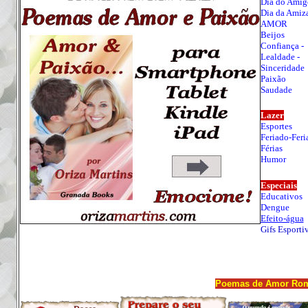
Dia do Amig
Dia da Amiz
AMOR
Beijos
Confiança
-
Lealdade
-
Sinceridade
Paixão
Saudade
Lazer
Esportes
Feriado-Feri
Férias
Humor
Especiais
Educativos
Dengue
Efeito-água
Gifs Esporti
Poemas de Amor Româ