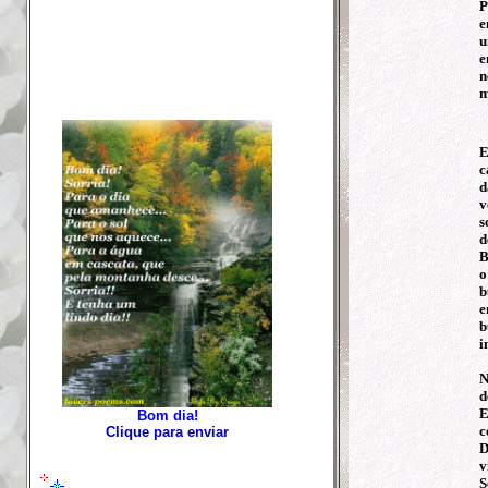
P
e
u
e
n
m
.
*
.
E
c
d
v
s
d
B
o
b
e
b
i
N
d
E
Bom dia!
c
Clique para enviar
D
v
S