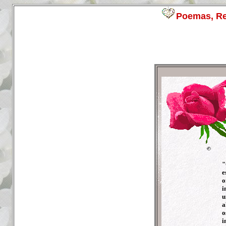
Poemas, R
"
e
o
i
u
a
o
i