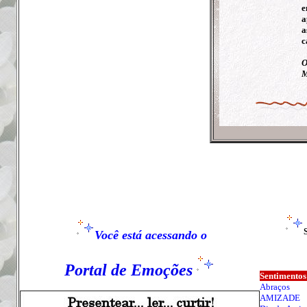
e
a
a
c
O
M
Você está acessando o
Portal de Emoções
Sentimentos
Abraços
AMIZADE