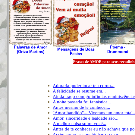
Palavras de Amor
Poema -
Mensagens de Boas
(Oriza Martins)
Drummond
Festas
Frases de AMOR para seus recadinho
A
doraria poder tocar teu corpo
...
A felicidade se resume em
...
Ainda trago comigo infinitas reminiscência
A noite passada foi fantástica...
Antes mesmo de te conhecer...
"Amor bandido"... Vivemos um amor total..
Amor, sinceridade e lealdade são...
A melhor coisa sobre você
...
Antes de te conhecer eu não achava que po
Assim como as conchinhas do mar
...