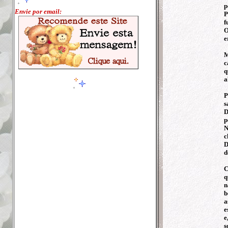
p
Envie por email:
P
f
O
e
M
c
q
a
P
s
D
p
N
c
D
d
C
q
n
b
a
e
e
s