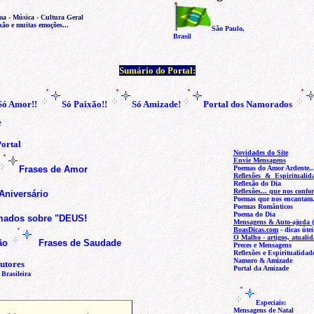
ma - Música - Cultura Geral
xão e muitas emoções...
São Paulo,
Brasil
Sumário do Portal:
Só Amor!!
Só Paixão!!
Só Amizade!
Portal dos Namorados
e
ortal
Novidades do Site
Envie Mensagens
Frases de Amor
Poemas do Amor Ardente..
Reflexões & Espiritualid
Reflexão do Dia
Reflexões...
que nos confor
Aniversário
Poemas que nos encantam.
Poemas Românticos
Poema do Dia
imados sobre "DEUS
!
Mensagens & Auto-ajuda (
BoasDicas.com
- dicas útei
O Malho - artigos, atualid
ão
Frases de Saudade
Preces e Mensagens
Reflexões e Espiritualidad
Namoro & Amizade
utores
Portal da Amizade
 Brasileira
Especiais:
Mensagens de Natal