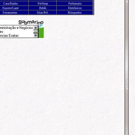
Casa/Banho
PetShop
Perfumaria
Esporte/Lazer
Bebês
Eletrônicos
Ferramentas
Jóias/Rel.
Brinquedos