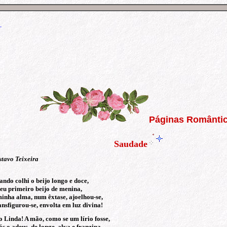
.
Páginas Românti
Saudade
tavo Teixeira
ndo colhi o beijo longo e doce,
eu primeiro beijo de menina,
inha alma, num êxtase, ajoelhou-se,
nsfigurou-se, envolta em luz divina!
 Linda! A mão, como se um lírio fosse,
s o adeus, de longe, alva e franzina,