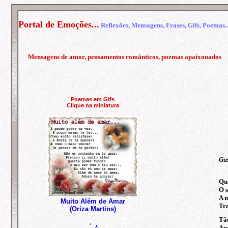
Portal de Emoções...
Reflexões, Mensagens, Frases, Gifs, Poemas..
Mensagens de amor, pensamentos românticos, poemas apaixonados
Poemas em Gifs
Clique na miniatura
Gus
Qua
O s
A m
Muito Além de Amar
Tra
(Oriza Martins)
Tão
Apó