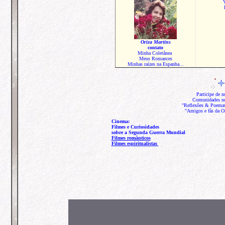
V
Oriza Martins
contato
Minha Coletânea
Meus Romances
Minhas raízes na Espanha...
Participe de
Comunidades n
"Reflexões & Poema
"Amigos e fãs da Or
Cinema:
Filmes e Curiosidades
sobre a Segunda Guerra Mundial
Filmes românticos
Filmes espiritualistas