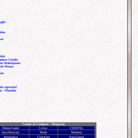
glês
ídeo
uas
nhol
moro Cristão
iam Shakespeare
ndo Pessoa
uês
es especiais!
as -
Planalto
Canais de Compras - Shopping
Beleza/Saúde
Livros
CD/DVDs
Instr/Musicais
Moda
Telefonia
Informática
Cine/Foto
Som
/
Games