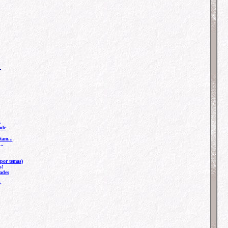
.
ade
tam...
..
por temas)
s!
ades
e