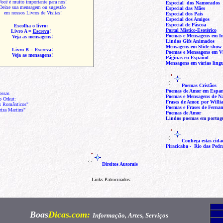
ocê é muito importante para nós!
Especial
dos Namorados
Deixe sua mensagem ou sugestão
Especial das Mães
em nossos Livros de Visitas!
Especial dos Pais
Especial dos Amigos
Especial de Páscoa
Escolha o livro:
Portal Místico-Esotérico
Livro
A
=
Escreva
!
Poemas e Mensagens em In
Veja as mensagens!
Lindos Gifs
Animados
Mensagens em
Slide-show
Livro
B
=
Escreva
!
Poemas e Mensagens em V
Veja as mensagens!
Páginas en
Español
Mensagens em várias líng
Poemas Cristãos
Poemas de Amor em Espa
 nossas
Poemas e Mensagens de Na
o Orkut:
Frases de Amor, por Will
s Românticos"
Poemas e Frases de Ferna
iza Martins"
Poemas de Amor
Lindos poemas em portug
Conheça estas cidad
Piracicaba
-
Rio das Pedr
Direitos Autorais
Links Patrocinados:
Boas
Dicas
.com:
Informação, Artes, Serviços