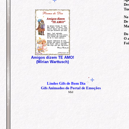
Des
Tud
Na
De 
Ma
Do 
O a
Foi
Amigos dizem TE AMO!
(Mírian Warttusch)
Lindos
Gifs de Bom Dia
Gifs Animados do Portal de Emoções
Mid