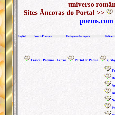
universo român
Sites Âncoras do Portal >>
poems.com
English
French-Français
Portuguese-Português
I
talian
-
I
Frases
-
Poemas
-
Letras
Portal de Poesia
gifsb
Fr
R
A
Be
N
P