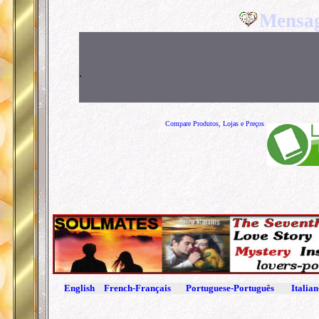
Mensag
.
Compare Produtos, Lojas e Preços
English
French-Français
Portuguese-Português
I
talian