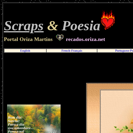
Scraps
&
Poesia
Portal Oriza Martins
recados.oriza.net
English
French-Français
Portuguese-P
.