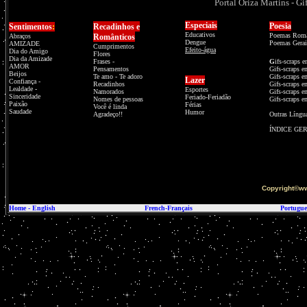
Portal Oriza Martins - Gi
Especiais
Poesia
Sentimentos
:
Recadinhos e
Educativos
Poemas Româ
Abraços
Românticos
Dengue
Poemas Gerai
AMIZADE
Cumprimentos
Efeito-água
Dia do Amigo
Flores
Dia da Amizade
Frases -
G
ifs-scraps 
AMOR
Pensamentos
Gifs-scraps e
Beijos
Te amo - Te adoro
Gifs-scraps 
Lazer
Confiança
-
Recadinhos
Gifs-scraps e
Lealdade
-
Esportes
Namorados
Gifs-scraps e
Sinceridade
Feriado-Feriadão
Nomes de pessoas
Gifs-scraps e
Paixão
Férias
Você é linda
Saudade
Humor
Agradeço!!
Outras Língu
ÍNDICE GE
Copyright©w
Home
-
English
French-Français
Portugue