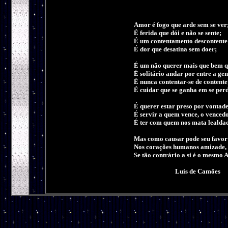
Amor é fogo que arde sem se ver;
É ferida que dói e não se sente;

É um contentamento descontente;
É dor que desatina sem doer;

É um não querer mais que bem qu
É solitário andar por entre a gent
É nunca contentar-se de contente;
É cuidar que se ganha em se perd
É querer estar preso por vontade;
É servir a quem vence, o vencedo
É ter com quem nos mata lealdad
Mas como causar pode seu favor

Nos corações humanos amizade,

Se tão contrário a si é o mesmo 