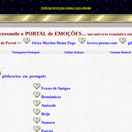
Indique-envie esta página para alguém
 acessando o PORTAL de EMOÇÕES...
um universo romântico em
 do Portal >>
Oriza Martins Home Page
lovers-poems.com
gi
Portuguese-Português
I
talian
-
Italiano
German
-
Deutsch
gifsbyoriza em português
Frases de Amigos
R
omânticas
Amizade
Beijo
Namoro
Paixão