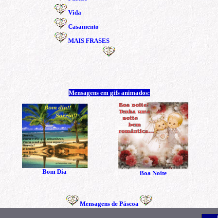
Vida
Casamento
MAIS FRASES
Mensagens em gifs animados:
Bom Dia
Boa Noite
Mensagens de Páscoa