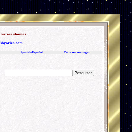
 vários idiomas
fs
byoriza.com
Spanish-Español
Deixe sua mensagem