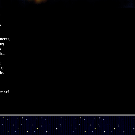




erer;

e;



er;



r;

e.

Amor?
