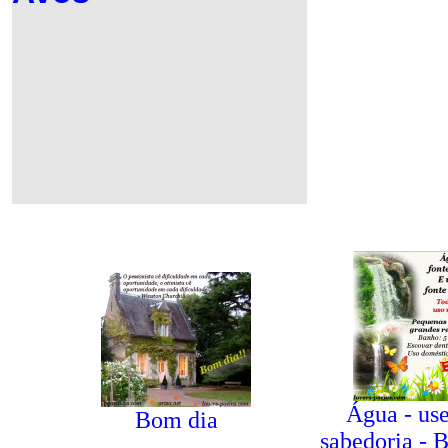
Água - us
Bom dia
sabedoria
-
B