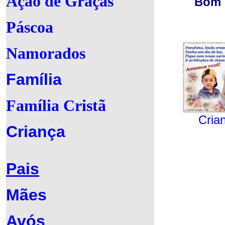
Ação de Graças
Bom 
Páscoa
Namorados
Família
Família Cristã
Cria
Criança
Pais
Mães
Avós