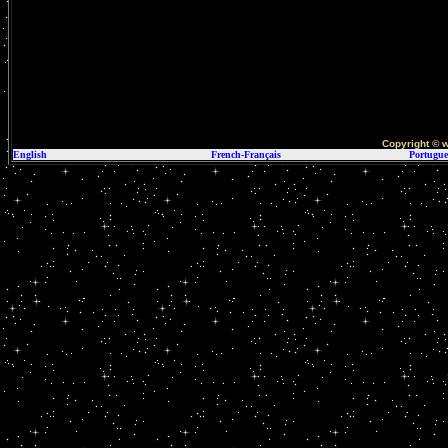
Copyright
©
w
English
French-Français
Portugue