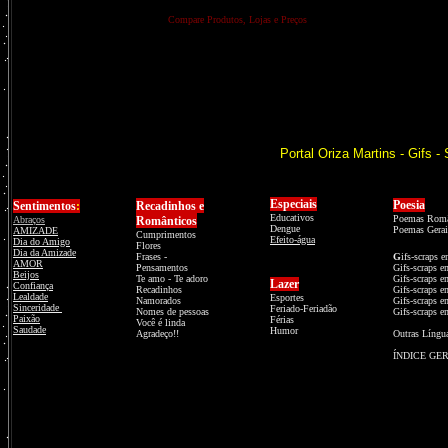
Compare Produtos, Lojas e Preços
Portal Oriza Martins - Gifs 
Especiais
Poesia
Sentimentos
:
Recadinhos e
Educativos
Poemas Româ
Abraços
Românticos
Dengue
Poemas Gerai
AMIZADE
Cumprimentos
Efeito-água
Dia do Amigo
Flores
Dia da Amizade
Frases -
G
ifs-scraps 
AMOR
Pensamentos
Gifs-scraps e
Beijos
Te amo - Te adoro
Gifs-scraps 
Lazer
Confiança
Recadinhos
Gifs-scraps e
Lealdade
Esportes
Namorados
Gifs-scraps e
Sinceridade
Feriado-Feriadão
Nomes de pessoas
Gifs-scraps e
Paixão
Férias
Você é linda
Saudade
Humor
Agradeço!!
Outras Língu
ÍNDICE GE