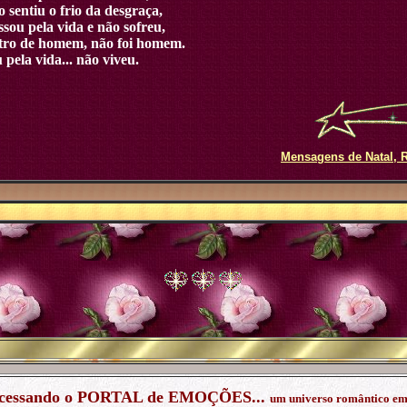
sentiu o frio da desgraça,
ou pela vida e não sofreu,
ctro de homem, não foi homem.
 pela vida... não viveu.
Mensagens de Natal, 
 acessando o PORTAL de EMOÇÕES...
um universo romântico em