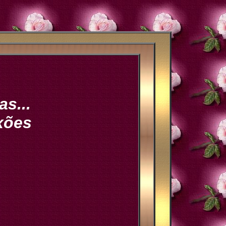
s...
xões