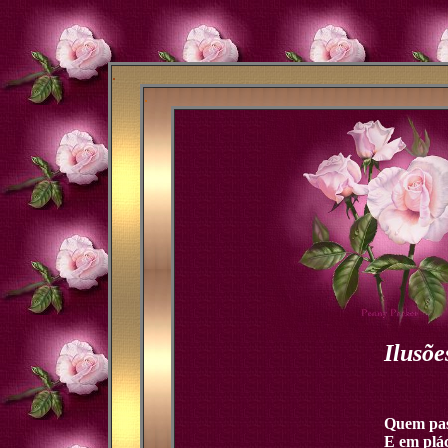
.
.
Ilusõe
Quem pas
E em plá