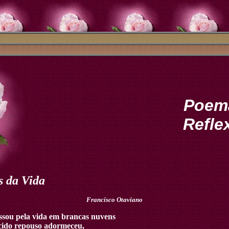
Poema
Refle
s da Vida
Francisco Otaviano
sou pela vida em brancas nuvens
cido repouso adormeceu,