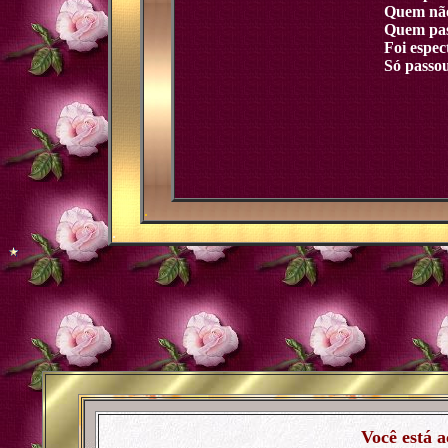
Quem não 
Quem pass
Foi espe
Só passou
.
.
Você está