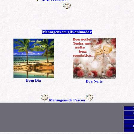
Mensagens em gifs animados:
Bom Dia
Boa Noite
Mensagens de Páscoa
I