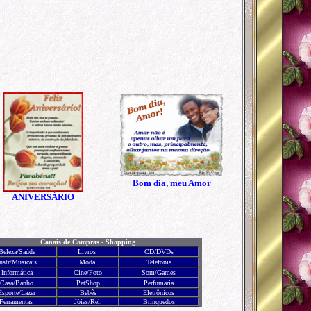
Bom dia, meu Amor
ANIVERSÁRIO
Canais de Compras - Shopping
Beleza/Saúde
Livros
CD/DVDs
nstr/Musicais
Moda
Telefonia
Informática
Cine/Foto
Som
/
Games
Casa/Banho
PetShop
Perfumaria
Esporte/Lazer
Bebês
Eletrônicos
Ferramentas
Jóias/Rel.
Brinquedos