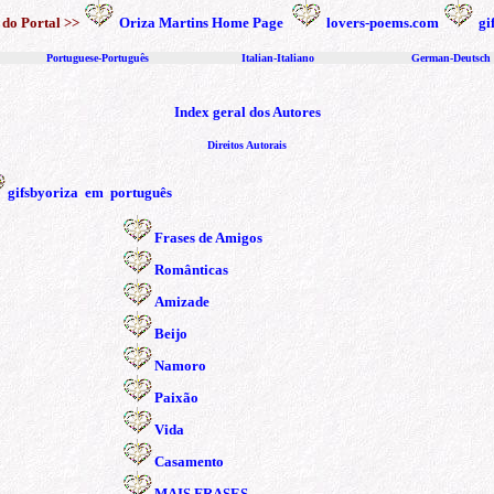
 do Portal >>
Oriza Martins Home Page
lovers-poems.com
gi
Portuguese-Português
I
talian
-
Italiano
German
-
Deutsch
Index geral dos Autores
Direitos Autorais
gifsbyoriza em português
Frases de Amigos
R
omânticas
Amizade
Beijo
Namoro
Paixão
Vida
Casamento
MAIS FRASES