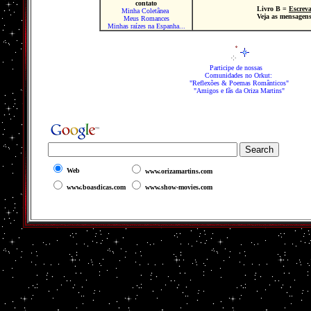
contato
Livro
B
=
Escrev
Minha Coletânea
Veja as mensagens
Meus Romances
Minhas raízes na Espanha...
Participe de nossas
Comunidades no Orkut:
"Reflexões & Poemas Românticos"
"Amigos e fãs da Oriza Martins"
Web
www.orizamartins.com
www.boasdicas.com
www.show-movies.com