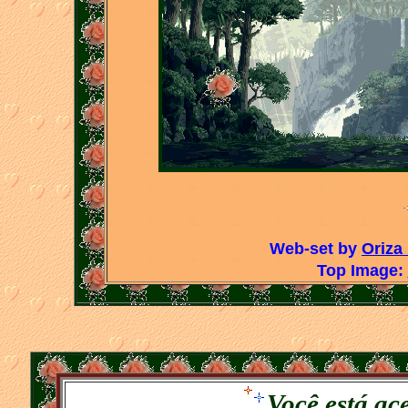
Web-set by
Oriza
Top Image:
Você está ac