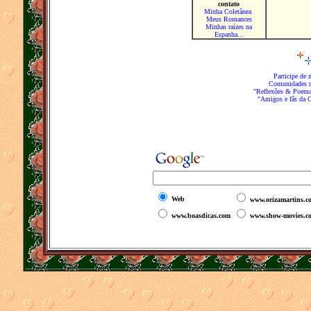
contato
Minha Coletânea
Meus Romances
Minhas raízes na
Espanha...
Participe de
Comunidades 
"Reflexões & Poem
"Amigos e fãs da O
Web
www.orizamartins.c
www.boasdicas.com
www.show-movies.c