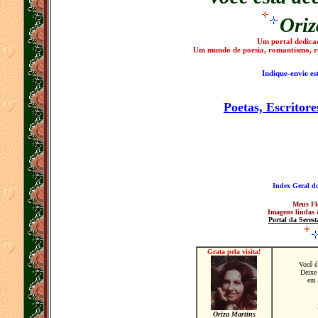
Ori
Um portal dedicad
Um mundo de poesia, romantismo, ref
Indique-envie e
Poetas, Escritore
Index Geral do
Meus Fl
Imagens lindas 
Portal da Serest
Grata pela visita!
Você é
Deixe
em n
Oriza Martins