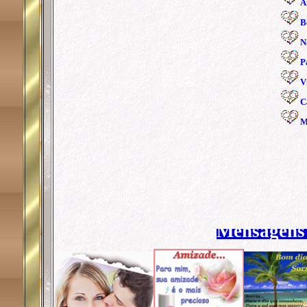
A
B
N
P
V
C
M
Mensagens 