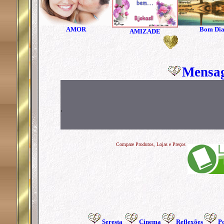
AMOR
Bom Di
AMIZADE
Mensag
.
Compare Produtos, Lojas e Preços
Seresta
Cinema
Reflexões
P