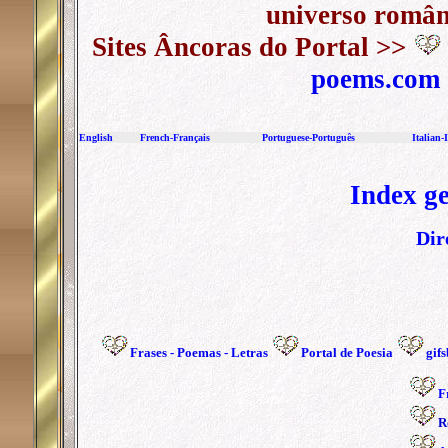
universo român
Sites Âncoras do Portal >>
poems.com
English
French-Français
Portuguese-Português
I
talian
-
Index ge
Dir
Frases
-
Poemas
-
Letras
Portal de Poesia
gifs
F
R