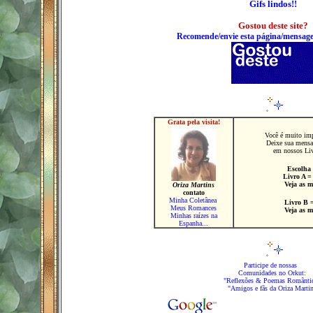
Gifs lindos!!
Gostou deste site?
Recomende/envie esta página/mensag
Grata pela visita!
Você é muito imp
Deixe sua mensa
em nossos Livr
Escolha 
Livro
A
Veja as m
Oriza Martins
contato
Minha Coletânea
Livro
B
Meus Romances
Veja as m
Minhas raízes na
Espanha...
Participe de nossas
Comunidades no Orkut:
"Reflexões & Poemas Românti
"Amigos e fãs da Oriza Marti