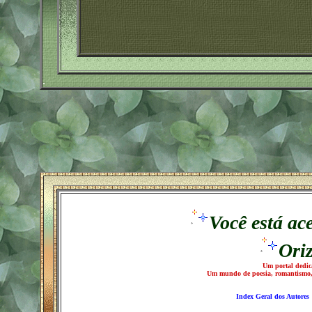
.
.
Você está ac
Ori
Um portal dedic
Um mundo de poesia, romantismo, re
Index Geral dos Autores