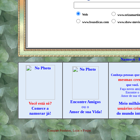
Web
www.orizamarti
www.boasdicas.com
www.show-movie
Namoro - 
Conheça pessoas qu
mesmas
cre
.
que você
Faça novos ami
Encontre o
Amor de sua vi
Encontre Amigos
Você está só?
Meio milhã
ou o
Comece a
usuários cri
Amor de sua Vida!
namorar já!
do mundo int
Compare Produtos, Lojas e Preços