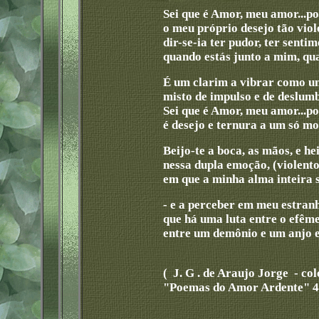
Sei que é Amor, meu amor...p
o meu próprio desejo tão viol
dir-se-ia ter pudor, ter senti
quando estás junto a mim, qu
É um clarim a vibrar como u
misto de impulso e de deslu
Sei que é Amor, meu amor...p
é desejo e ternura a um só m
Beijo-te a boca, as mãos, e he
nessa dupla emoção, (violento
em que a minha alma inteira 
- e a perceber em meu estran
que há uma luta entre o efême
entre um demônio e um anjo
( J. G . de Araujo Jorge - co
"Poemas do Amor Ardente" 4