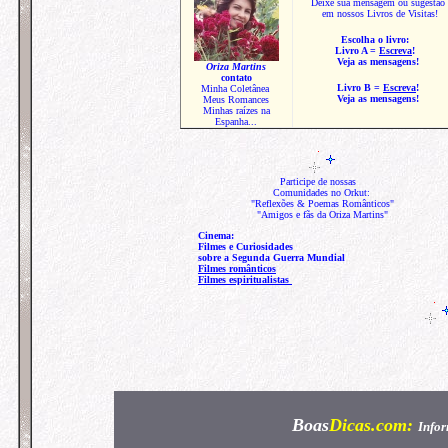
Deixe sua mensagem ou sugestão
em nossos Livros de Visitas!
Escolha o livro:
Livro
A
=
Escreva
!
Veja as mensagens!
Oriza Martins
contato
Livro
B
=
Escreva
!
Minha Coletânea
Veja as mensagens!
Meus Romances
Minhas raízes na
Espanha...
Participe de nossas
Comunidades no Orkut:
"Reflexões & Poemas Românticos"
"Amigos e fãs da Oriza Martins"
Cinema:
Filmes e Curiosidades
sobre a Segunda Guerra Mundial
Filmes românticos
Filmes espiritualistas
Boas
Dicas
.com:
Infor