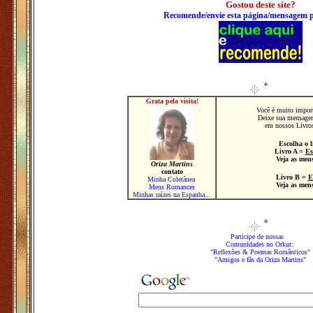
Gostou deste site?
Recomende/envie esta página/mensagem 
Grata pela visita!
Você é muito import
Deixe sua mensage
em nossos Livros
Escolha o 
Livro
A
=
Es
Veja as men
Oriza Martins
contato
Livro
B
=
E
Minha Coletânea
Veja as men
Meus Romances
Minhas raízes na Espanha...
Participe de nossas
Comunidades no Orkut:
"Reflexões & Poemas Românticos"
"Amigos e fãs da Oriza Martins"