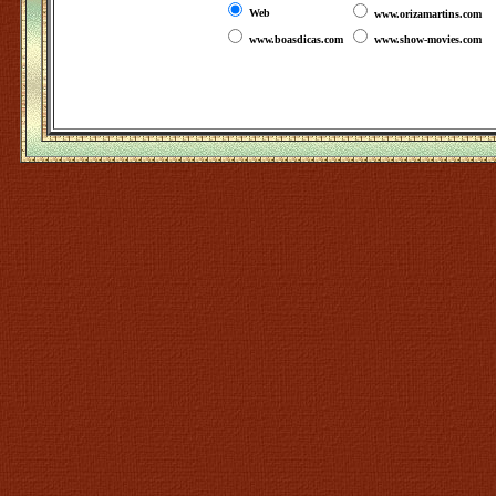
Web
www.orizamartins.com
www.boasdicas.com
www.show-movies.com