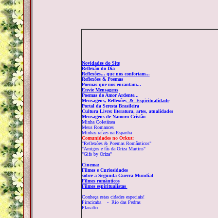
Novidades do Site
Reflexão do Dia
Reflexões...
que nos confortam...
Reflexões & Poemas
Poemas que nos encantam...
Envie Mensagens
Poemas do Amor Ardente...
Mensagens, Reflexões
& Espiritualidade
Portal da Seresta Brasileira
Cultura Livre
:
literatura, artes, atualidades
M
ensagens de Namoro Cristão
Minha Coletânea
Meus Romances
Minhas raízes na Espanha
Comunidades no Orkut:
"Reflexões & Poemas Românticos"
"Amigos e fãs da Oriza Martins"
"Gifs by Oriza"
Cinema:
Filmes e Curiosidades
sobre a Segunda Guerra Mundial
Filmes românticos
Filmes espiritualistas
Conheça estas cidades especiais!
Piracicaba
-
Rio das Pedras
Planalto