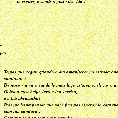
te erguer, e sentir o gosto da vida !
s,
mpre
Temos que seguir,quando o dia amanhecer,na estrada esta
continuar !
De novo vai vir a saudade ,mas logo estaremos de novo a 
Deixo o meu beijo, levo o teu sorriso,
e o teu abracinho!
Pois me basta pensar que você fica nos esperando com tu
com tua candura !
Com tua doçura,com o teu carinho.