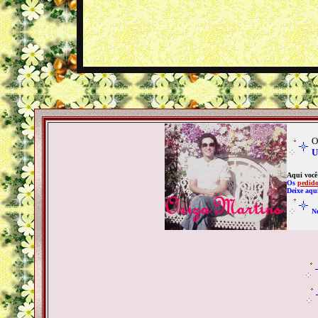
O
U
Aqui você 
Os
pedido
Deixe aqu
N