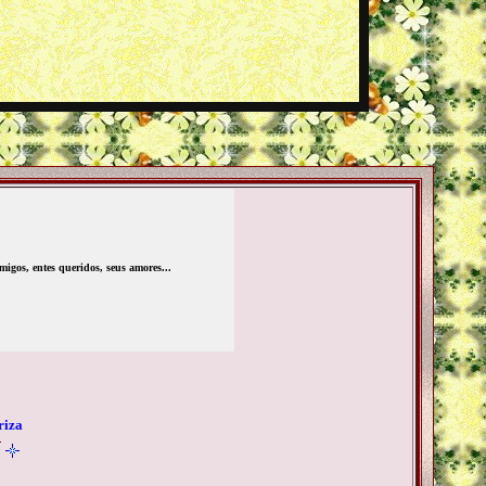
igos, entes queridos, seus amores...
riza