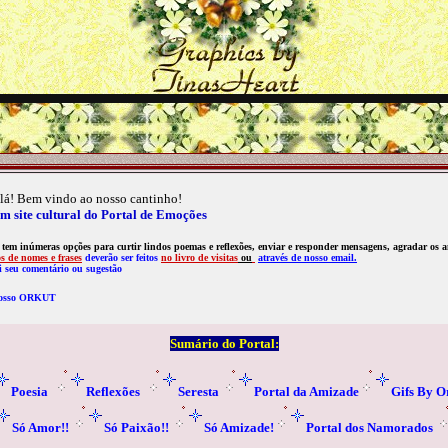
lá! Bem vindo ao nosso cantinho!
m site cultural do Portal de Emoções
tem inúmeras opções para curtir lindos poemas e reflexões, enviar e responder mensagens, agradar os am
s de nomes e frases
deverão ser feitos
no
livro de visitas
ou
através
de nosso email
.
i seu comentário ou sugestão
osso ORKUT
Sumário do Portal:
Poesia
Reflexões
Seresta
Portal da A
mizade
Gifs By O
Só Amor!!
Só Paixão!!
Só Amizade!
Portal dos Namorados