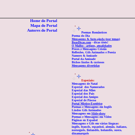
Home do Portal
Mapa do Portal
Autore
s
do Portal
Poemas Românticos
Poema do Dia
Mensagens & Auto-ajuda (por temas)
BoasDicas.com
- dicas úteis!
O Malho - artigos, atualidades
Preces e Mensagens Cristãs
Reflexões, Gifs Animados e Poesia
Namoro & Amizade
Portal da Amizade
Bichos lindos & curiosos
Mensagens divertidas
Especiais:
Mensagens de Natal
Especial
dos Namorados
Especial das Mães
Especial dos Pais
Especial dos Amigos
Especial de Páscoa
Portal Místico-Esotérico
Poemas e Mensagens em Inglês
Lindos Gifs
Animados
Mensagens em
Slide-show
Poemas e Mensagens em Vídeo
Páginas en
Español
Mensagens e Gifs em várias línguas
:
i
nglês, francês, espanhol, alemão, italiano,
norueguês, finlandês, holandês, sueco,
dinamarquês