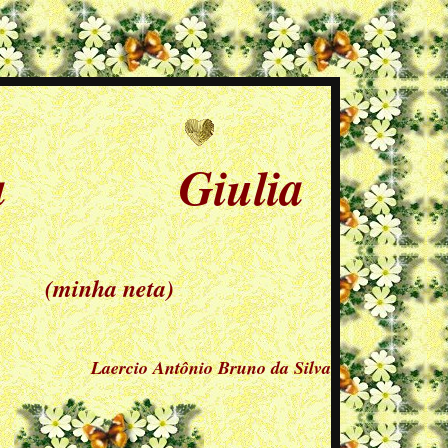
ra Giulia
(minha neta)
Laercio Antônio Bruno da Silva