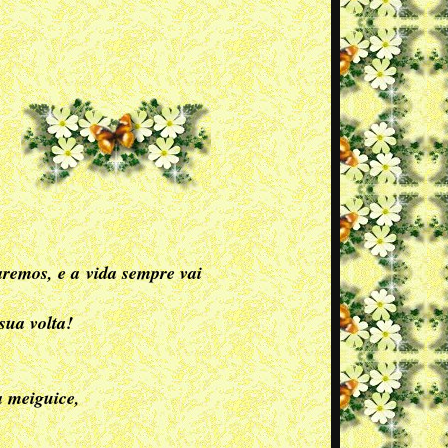
remos, e a vida sempre vai
sua volta!
a meiguice,