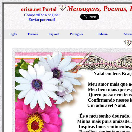
Mensagens, Poemas, 
oriza.net Portal
Compartilhe a página:
E
nviar por email
Inglês
Francês
Español
Português
Italiano
Alemã
Natal em teus Braç
Meu amor mais que ado
Meu bem mais que espec
Quero passar em teus b
Confirmando nossos la
Um adorável Natal.
És o meu sonho dourado,
Minha mais pura amizade..
Inspiras bons sentimentos,
Espalhas contentamentos,