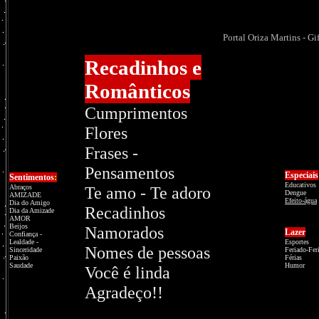
Portal Oriza Martins - Gi
Recadinhos e
Românticos
Cumprimentos
Flores
Frases -
Pensamentos
Especiais
Sentimentos
:
Educativos
Abraços
Te amo - Te adoro
Dengue
AMIZADE
Efeito-água
Dia do Amigo
Recadinhos
Dia da Amizade
AMOR
Beijos
Namorados
Lazer
Confiança
-
Lealdade
-
Esportes
Nomes de pessoas
Sinceridade
Feriado-Fer
Paixão
Férias
Saudade
Humor
Você é linda
Agradeço!!