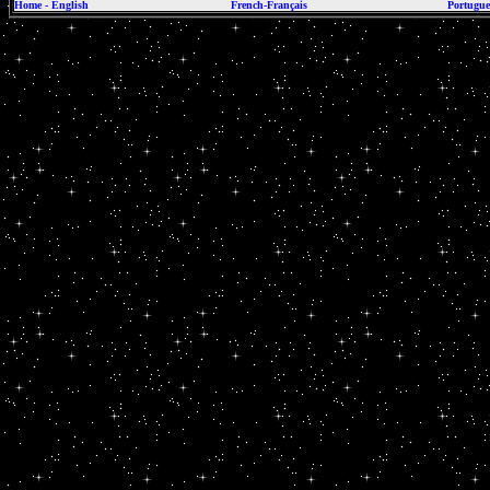
Home
-
English
French-Français
Portugue