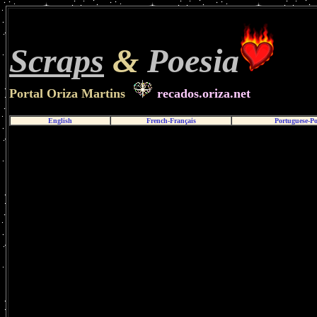
Scraps
&
Poesia
Portal Oriza Martins
recados.oriza.net
English
French-Français
Portuguese-P