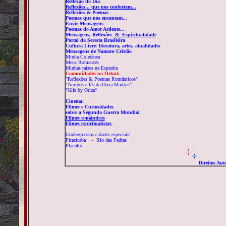
Reflexão do Dia
Reflexões...
que nos confortam...
Reflexões & Poemas
Poemas que nos encantam...
Envie Mensagens
Poemas do Amor Ardente...
Mensagens, Reflexões
& Espiritualidade
Portal da Seresta Brasileira
Cultura Livre
:
literatura, artes, atualidades
M
ensagens de Namoro Cristão
Minha Coletânea
Meus Romances
Minhas raízes na Espanha
Comunidades no Orkut:
"Reflexões & Poemas Românticos"
"Amigos e fãs da Oriza Martins"
"Gifs by Oriza"
Cinema:
Filmes e Curiosidades
sobre a Segunda Guerra Mundial
Filmes românticos
Filmes espiritualistas
Conheça estas cidades especiais!
Piracicaba
-
Rio das Pedras
Planalto
Direitos Aut