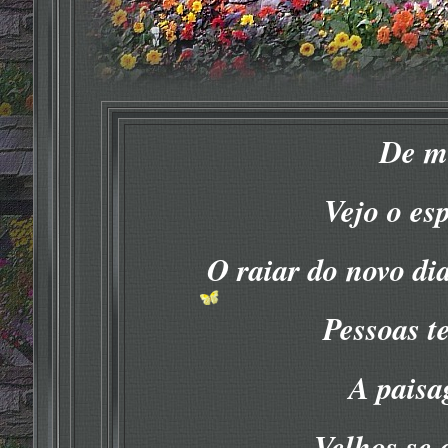
De m
Vejo o esp
O raiar do novo di
Pessoas t
A paisa
Velhos se 