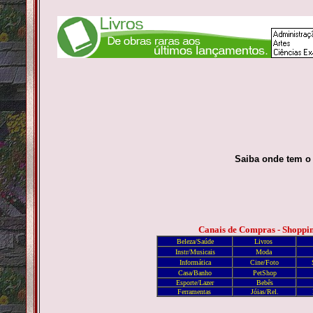
Saiba onde tem o
Canais de Compras - Shoppi
Beleza/Saúde
Livros
Instr/Musicais
Moda
Informática
Cine/Foto
Casa/Banho
PetShop
Esporte/Lazer
Bebês
Ferramentas
Jóias/Rel.