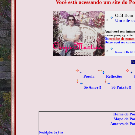
Você está acessando um site do Po
Olá! Bem 
Um site c
Aqui você tem inúmer
mensagens, agradar o
Os
pedidos de nomes 
Deixe aqui seu comen
Nosso ORKU
Su
Poesia
Reflexões
Só Amor!!
Só Paixão!!
Home do Por
Mapa do Por
Autore
s
do Por
Novidades do Site