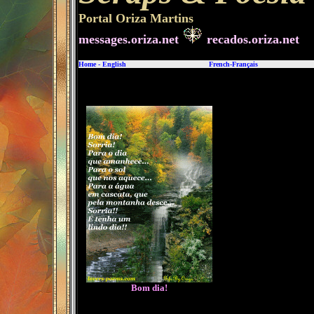
Portal Oriza Martins
messages.oriza.net
recados.oriza.net
Home
-
English
French-Français
Bom dia!