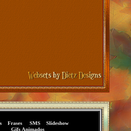
aps
Frases
SMS
S
lideshow
Gifs Animados