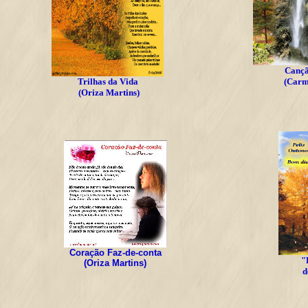
Cançã
Trilhas da Vida
(Carm
(Oriza Martins)
Coração Faz-de-conta
"
(Oriza Martins)
d