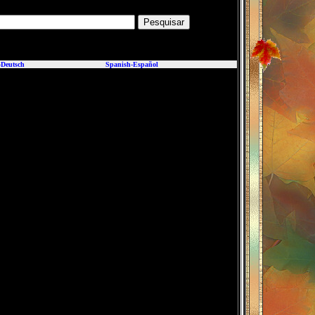
-
Deutsch
Spanish-Español