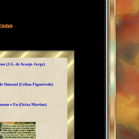
tono
no (J.G. de Araujo Jorge)
e Outonal (Celina Figueiredo)
tono e Eu (Oriza Martins)