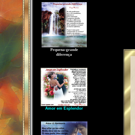
Pequena-grande
diferença
Amor em Esplendor