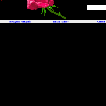
Portuguese-Português
I
talian
-
Italiano
German