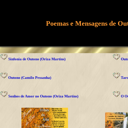
Poemas e Mensagens de Ou
Sinfonia de Outono (Oriza Martins)
Outo
Outono (Camilo Pessanha)
Tard
Sonhos de Amor no Outono (Oriza Martins)
O Ou