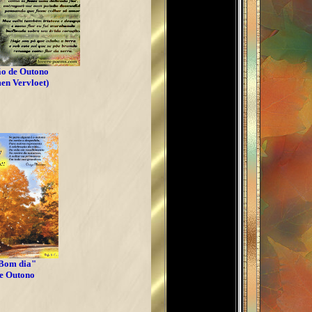
o de Outono
en Vervloet
)
Bom dia"
e Outono