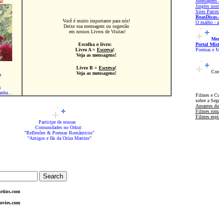
Mensagens &
a!
Jingles nost
Sites Parcei
BoasDicas
Você é muito importante para nós!
O malho - ar
Deixe sua mensagem ou sugestão
em nossos Livros de Visitas!
Men
Escolha o livro:
Portal Míst
Livro
A
=
Escreva
!
Poemas e M
Veja as mensagens!
Livro
B
=
Escreva
!
Conh
Veja as mensagens!
a
s
anha...
Filmes e Cu
sobre a Seg
Amantes do
Filmes rom
Filmes espi
Participe de nossas
Comunidades no Orkut:
"Reflexões & Poemas Românticos"
"Amigos e fãs da Oriza Martins"
rtins.com
ovies.com