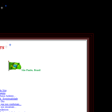
es
São Paulo, Brasil
o Site
agens
Amor Ardente...
 Espiritualidade
 Dia
.
que nos confortam...
nos encantam...
ânticos