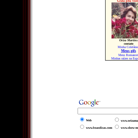
Grata pela visit
Oriza Martins
contato
Minha Coletâne
Meus gifs
Meus Romance
Minhas raízes na Esp
Web
www.orizama
www.boasdicas.com
www.show-m