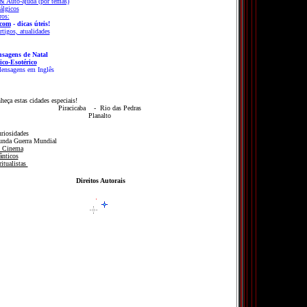
 Auto-ajuda (por temas)
álgicos
ros:
.com
- dicas úteis!
tigos, atualidades
sagens de Natal
ico-Esotérico
ensagens em Inglês
eça estas cidades especiais!
Piracicaba
-
Rio das Pedras
Planalto
riosidades
unda Guerra Mundial
 Cinema
ânticos
ritualistas
Direitos Autorais