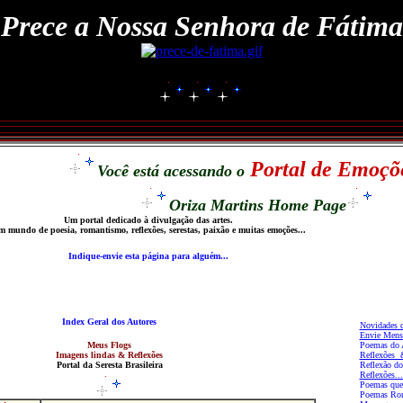
Prece a Nossa Senhora de Fátima
Portal de Emoçõ
Você está acessando o
Oriza Martins Home Page
Um portal dedicado à divulgação das artes.
 mundo de poesia, romantismo, reflexões, serestas, paixão e muitas emoções...
Indique-envie esta página para alguém
...
Index Geral dos Autores
Novidades d
Envie Mens
Meus Flogs
Poemas do 
Imagens lindas & Reflexões
Reflexões &
Portal da Seresta Brasileira
Reflexão do
Reflexões..
Poemas que 
Poemas Rom