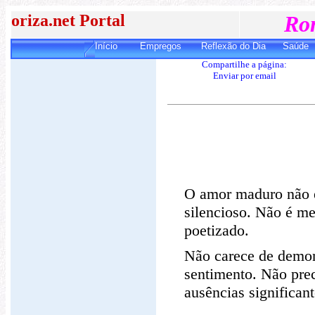
oriza.net Portal
Ro
Início
Empregos
Reflexão do Dia
Saúde
Compartilhe a página:
E
nviar por email
O amor maduro não é
silencioso. Não é me
poetizado.
Não carece de demon
sentimento. Não prec
ausências significan