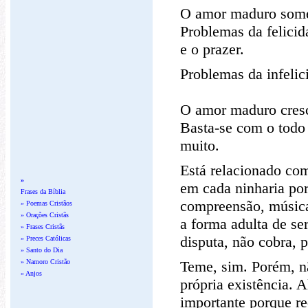
O amor maduro somen
Problemas da felicid
e o prazer.
Problemas da infeli
O amor maduro cresc
Basta-se com o todo
muito.
Está relacionado com
»
em cada ninharia por
Frases da Bíblia
compreensão, música 
» Poemas Cristãos
» Orações Cristãs
a forma adulta de se
» Frases Cristãs
disputa, não cobra, 
» Preces Católicas
» Santo do Dia
Teme, sim. Porém, n
» Namoro Cristão
» Anjos
própria existência. A
importante porque r