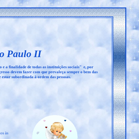
o Paulo II
 e a finalidade de todas as instituições sociais" e, por
ogresso devem fazer com que prevaleça sempre o bem das
e estar subordinada à ordem das pessoas.
os às