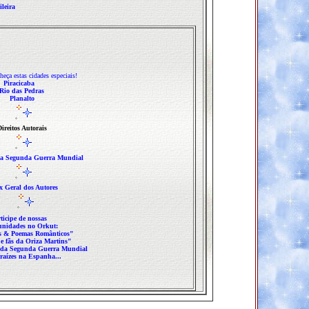
ileira
eça estas cidades especiais!
Piracicaba
Rio das Pedras
Planalto
ireitos Autorais
e a Segunda Guerra Mundial
x Geral dos Autore
s
rticipe de nossas
nidades no Orkut:
es & Poemas Românticos"
e fãs da Oriza Martins"
 da Segunda Guerra Mundial
raízes na Espanha...