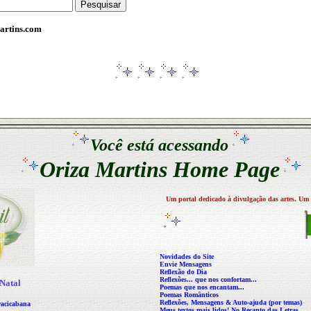
artins.com
Você está acessando
Oriza Martins Home Page
Um portal dedicado à divulgação das artes. Um 
Novidades do Site
Envie Mensagens
Reflexão do Dia
Reflexões...
que nos confortam...
Natal
Poemas que nos encantam...
Poemas Românticos
Reflexões, Mensagens & Auto-ajuda (por temas)
racicabana
Meus textos mais lidos! No Recanto das Letras