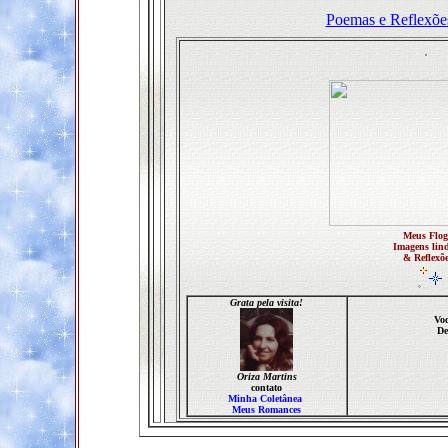
Poemas e Reflexõe
.
Meus Flog
Imagens lin
& Reflexõe
Grata pela visita!
Voc
De
Oriza Martins
contato
Minha Coletânea
Meus Romances