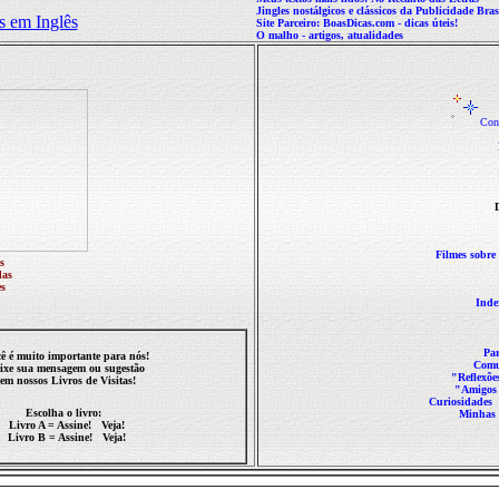
Jingles nostálgicos e clássicos da Publicidade Bras
s em Inglês
Site Parceiro: BoasDicas.com
- dicas úteis!
O malho - artigos, atualidades
Conh
D
Filmes sobr
s
das
s
Inde
Pa
ê é muito importante para nós!
Comu
ixe sua mensagem ou sugestão
"Reflexõ
em nossos Livros de Visitas!
"Amigos 
Curiosidades
Escolha o livro:
Minhas 
Livro
A
=
Assine!
Veja!
Livro
B
=
Assine!
Veja!