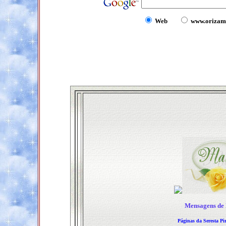
Web
www.orizam
Mensagens de 
Páginas da Seresta Pi