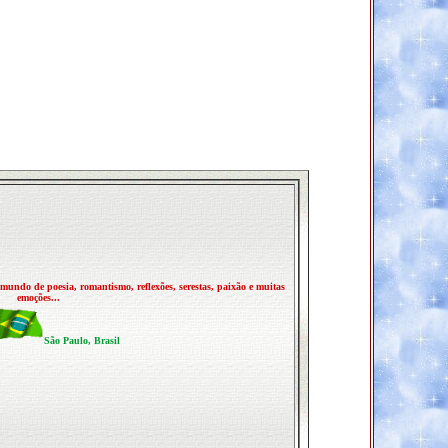
mundo de poesia, romantismo, reflexões, serestas, paixão e muitas
emoções...
São Paulo, Brasil