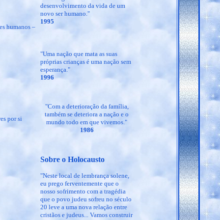
desenvolvimento da vida de um
novo ser humano."
1995
eres humanos –
"Uma nação que mata as suas
próprias crianças é uma nação sem
esperança."
1996
"Com a deterioração da família,
também se deteriora a nação e o
s por si
mundo todo em que vivemos."
1986
Sobre o Holocausto
"Neste local de lembrança solene,
eu prego ferventemente que o
nosso sofrimento com a tragédia
que o povo judeu sofreu no século
20 leve a uma nova relação entre
cristãos e judeus... Vamos construir