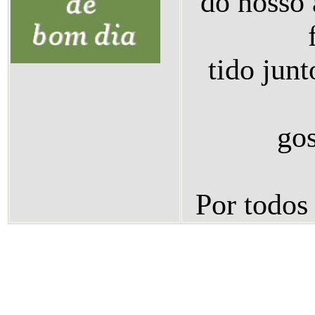
do nosso 
tido jun
gos
Por todos 